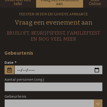
tafel
aan
Online
FEESTEN IN EEN EXCLUSIEVE AMBIANCE
Vraag een evenement aan
BRUILOFT, BEDRIJFSFEEST, FAMILIEFEEST
EN NOG VEEL MEER
Gebeurtenis
Date
Aantal personen (ong.)
Gebeurtenis