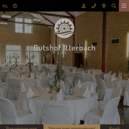
NL
Reserveer een
Vraag een evenement
Boek