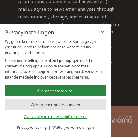
promotions via personalized newsletter (e-
mail). I agree to newsletter analyses through
measurement, storage, and evaluation of
opening and click rates in recipient profiles for
Privacyinstellingen
the purpose of designing future newsletters
according to subscriber interests.
Wij gebruiken cookies op onze website. Sommige zijn
You can revoke your consent at any time by
essentieel, andere helpen ons deze website en uw
ervaring te verbeteren.
emailing
info@sauerland-stern-hotel.de
or
U kunt uw instellingen te allen tijde wijzigen door het
using the unsubscribe link in the newsletter.
consent dialoog opnieuw op te roepen. Voor meer
Detailed information can be found in our
informatie over de gegevensverwerking wordt verwezen
naar de mededeling over gegevensbescherming.
privacy policy
.
Alle accepteren
SUBSCRIBE
Alleen essentiële cookies
Overzicht van niet-essentiële cookies
VI
PRIVACYBELEID
COOKIEBELEID
G
COLOFON
ALGEMENE VOORWAARDEN
Privacyverklaring
Wettelijke vermeldingen