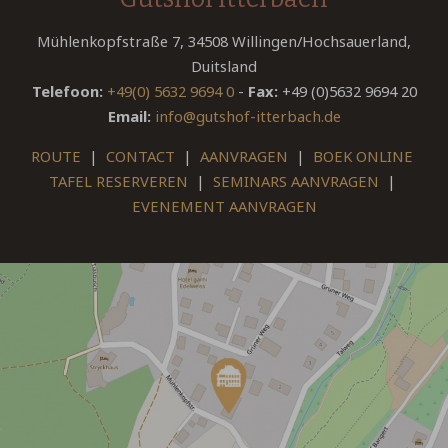
Mühlenkopfstraße 7, 34508 Willingen/Hochsauerland,
Duitsland
Telefoon:
+49(0) 5632 9694 0
-
Fax:
+49 (0)5632 9694 20
Email:
info@gutshof-itterbach.de
ROUTE
|
CONTACT
|
AANVRAGEN
|
BOEK ONLINE
TAFEL RESERVEREN
|
SEMINARS AANVRAGEN
|
EVENEMENT AANVRAGEN