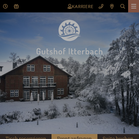
KARRIERE
Tisch reservieren
Event anfragen
Suite buchen