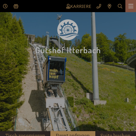
KARRIERE
Tisch reservieren
Event anfragen
Suite buchen