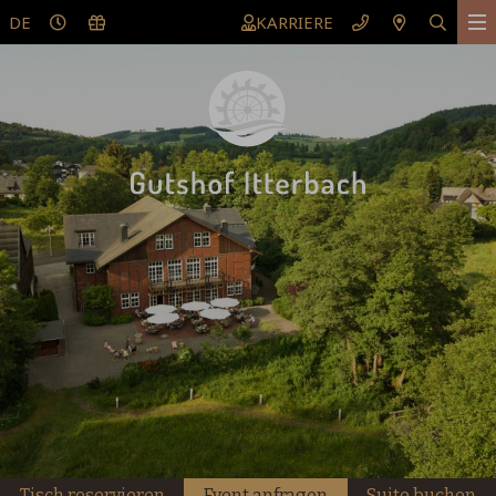
DE
KARRIERE
Tisch reservieren
Event anfragen
Suite buchen