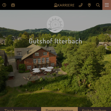
KARRIERE
Tisch reservieren
Event anfragen
Suite buchen