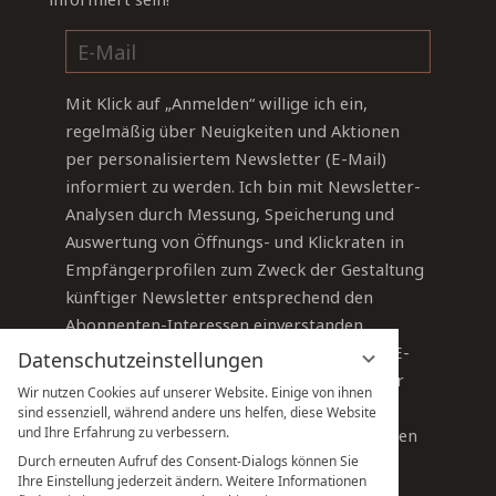
Mit Klick auf „Anmelden“ willige ich ein,
regelmäßig über Neuigkeiten und Aktionen
per personalisiertem Newsletter (E-Mail)
informiert zu werden. Ich bin mit Newsletter-
Analysen durch Messung, Speicherung und
Auswertung von Öffnungs- und Klickraten in
Empfängerprofilen zum Zweck der Gestaltung
künftiger Newsletter entsprechend den
Abonnenten-Interessen einverstanden.
Sie können Ihre Einwilligung jederzeit per E-
Datenschutzeinstellungen
Mail an
info@sauerland-stern-hotel.de
oder
Wir nutzen Cookies auf unserer Website. Einige von ihnen
über den Abmelde-Link im Newsletter
sind essenziell, während andere uns helfen, diese Website
und Ihre Erfahrung zu verbessern.
widerrufen.
Detaillierte Informationen finden
Sie in unseren
Datenschutzhinweisen
.
Durch erneuten Aufruf des Consent-Dialogs können Sie
Ihre Einstellung jederzeit ändern. Weitere Informationen