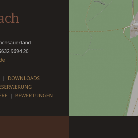
bach
Hochsauerland
5632 9694 20
de
|
DOWNLOADS
ESERVIERUNG
ERE
|
BEWERTUNGEN