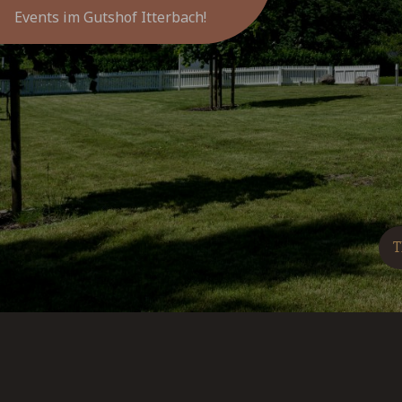
Events im Gutshof Itterbach!
T