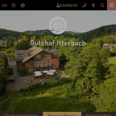
DE
KARRIERE
Tisch reservieren
Event anfragen
Suite buchen